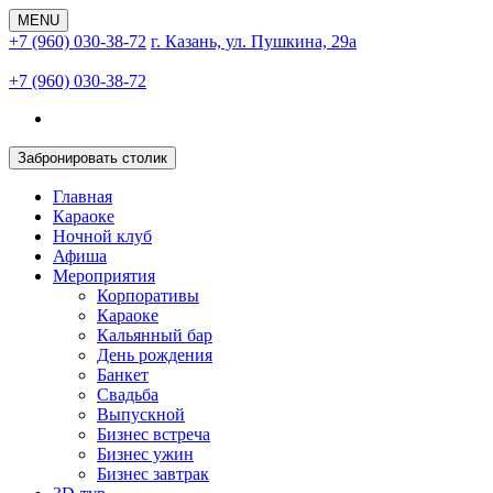
MENU
+7 (960) 030-38-72
г. Казань, ул. Пушкина, 29а
+7 (960) 030-38-72
Забронировать столик
Главная
Караоке
Ночной клуб
Афиша
Мероприятия
Корпоративы
Караоке
Кальянный бар
День рождения
Банкет
Свадьба
Выпускной
Бизнес встреча
Бизнес ужин
Бизнес завтрак