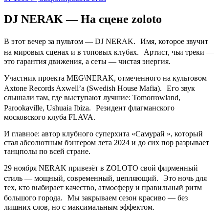
DJ NERAK
— На сцене zoloto
В этот вечер за пультом — DJ NERAK. Имя, которое звучит
на мировых сценах и в топовых клубах. Артист, чьи треки —
это гарантия движения, а сеты — чистая энергия.
Участник проекта MEG\NERAK, отмеченного на культовом
Axtone Records Axwell’а (Swedish House Mafia). Его звук
слышали там, где выступают лучшие: Tomorrowland,
Parookaville, Ushuaia Ibiza. Резидент флагманского
московского клуба FLAVA.
И главное: автор клубного суперхита «Самурай », который
стал абсолютным бэнгером лета 2024 и до сих пор разрывает
танцполы по всей стране.
29 ноября NERAK привезёт в ZOLOTO свой фирменный
стиль — мощный, современный, цепляющий. Это ночь для
тех, кто выбирает качество, атмосферу и правильный ритм
большого города. Мы закрываем сезон красиво — без
лишних слов, но с максимальным эффектом.