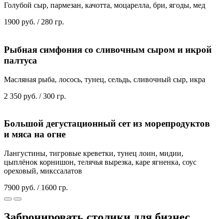
Голубой сыр, пармезан, качотта, моцарелла, бри, ягоды, мед
1900 руб. / 280 гр.
Рыбная симфония со сливочным сыром и икрой
палтуса
Масляная рыба, лосось, тунец, сельдь, сливочный сыр, икра
2 350 руб. / 300 гр.
Большой дегустационный сет из морепродуктов
и мяса на огне
Лангустины, тигровые креветки, тунец лоин, мидии,
цыплёнок корнишон, телячья вырезка, каре ягненка, соус
ореховый, микссалатов
7900 руб. / 1600 гр.
Забронировать
столики для бизнес