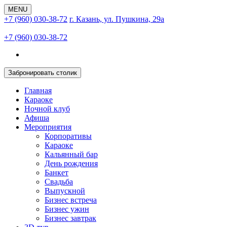
MENU
+7 (960) 030-38-72
г. Казань, ул. Пушкина, 29а
+7 (960) 030-38-72
Забронировать столик
Главная
Караоке
Ночной клуб
Афиша
Мероприятия
Корпоративы
Караоке
Кальянный бар
День рождения
Банкет
Свадьба
Выпускной
Бизнес встреча
Бизнес ужин
Бизнес завтрак